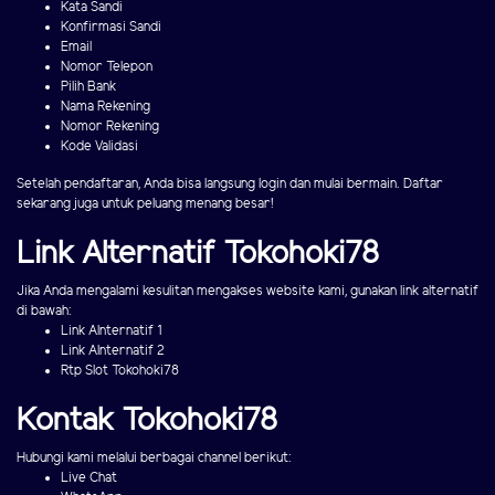
Kata Sandi
Konfirmasi Sandi
Email
Nomor Telepon
Pilih Bank
Nama Rekening
Nomor Rekening
Kode Validasi
Setelah pendaftaran, Anda bisa langsung login dan mulai bermain. Daftar
sekarang juga untuk peluang menang besar!
Link Alternatif Tokohoki78
Jika Anda mengalami kesulitan mengakses website kami, gunakan link alternatif
di bawah:
Link Alnternatif 1
Link Alnternatif 2
Rtp Slot Tokohoki78
Kontak Tokohoki78
Hubungi kami melalui berbagai channel berikut:
Live Chat