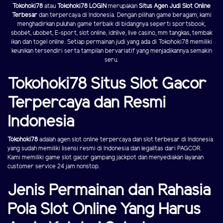
Tokohoki78
atau
Tokohoki78 LOGIN
merupakan
Situs Agen Judi Slot Online
Terbesar
dan terpercaya di Indonesia. Dengan pilihan game beragam, kami
menghadirkan puluhan game terbaik di bidangnya seperti sportsbook,
sbobet, ubobet, E-sport, slot online, idnlive, live casino, mm tangkas, tembak
ikan dan togel online. Setiap permainan judi yang ada di Tokohoki78 memiliki
keunikan tersendiri serta tampilan bervariatif yang menjadikannya semakin
seru.
Tokohoki78 Situs Slot Gacor
Terpercaya dan Resmi
Indonesia
Tokohoki78
adalah agen slot online terpercaya dan slot terbesar di Indonesia
yang sudah memiliki lisensi resmi di Indonesia dan legalitas dari PAGCOR.
Kami memiliki game slot gacor gampang jackpot dan menyediakan layanan
customer service 24 jam nonstop.
Jenis Permainan dan Rahasia
Pola Slot Online Yang Harus