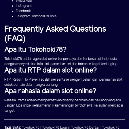
WhatsApp
Instagram
Facebook
Telegram Tokohoki78 Asia
Frequently Asked Questions
(FAQ)
Apa Itu Tokohoki78?
Tokohoki78 adalah agen slot online terpercaya dan terbesar di Indonesia
dengan menyediakan info slot gacor hari ini dan bocoran togel terlengkap.
Apa itu RTP dalam slot online?
RTP (Return To Player) adalah persentase pengembalian dari permainan slot
untuk pemain dalam jangka panjang.
Apa rahasia dalam slot online?
Rahasia utama adalah memperhatikan history bermain dan peluang yang ada.
Jangan lupa untuk selalu menarik kemenangan (withdraw) jika sudah mencapai
target.
Tags Slots:
Tokohoki78
|
Tokohoki78 Login
|
Tokohoki78 Daftar
|
Tokohoki78