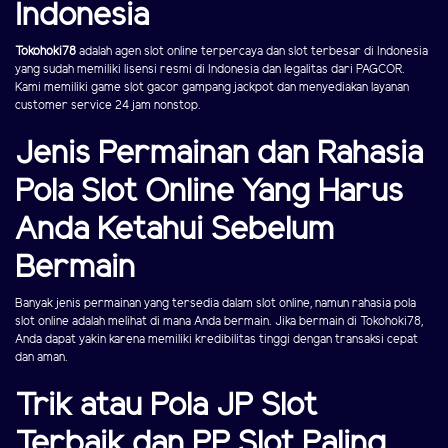
Indonesia
Tokohoki78
adalah agen slot online terpercaya dan slot terbesar di Indonesia
yang sudah memiliki lisensi resmi di Indonesia dan legalitas dari PAGCOR.
Kami memiliki game slot gacor gampang jackpot dan menyediakan layanan
customer service 24 jam nonstop.
Jenis Permainan dan Rahasia
Pola Slot Online Yang Harus
Anda Ketahui Sebelum
Bermain
Banyak jenis permainan yang tersedia dalam slot online, namun rahasia pola
slot online adalah melihat di mana Anda bermain. Jika bermain di Tokohoki78,
Anda dapat yakin karena memiliki kredibilitas tinggi dengan transaksi cepat
dan aman.
Trik atau Pola JP Slot
Terbaik dan PP Slot Paling