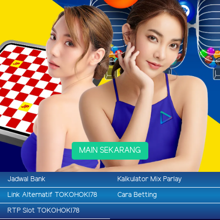
MAIN SEKARANG
Jadwal Bank
Kalkulator Mix Parlay
Link Alternatif TOKOHOKI78
Cara Betting
RTP Slot TOKOHOKI78