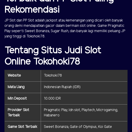
Rekomendasi
JP Slot dan PP Slot adalah jackpot atau kemenangan yang dicari oleh banyak
orang demi mendapatkan gacor dalam bermain slot online. Game Pragmatic
Play seperti Sweet Bonanza, Sugar Rush, dan banyak lagi memiliki peluang JP
yang tinggi di Tokohoki78.
Tentang Situs Judi Slot
Online Tokohoki78
Website
Tokohoki78
Mata Uang
Indonesian Rupiah (IDR)
Min Deposit
10.000 IDR
Provider Slot
Pragmatic Play, Idn slot, Playtech, Microgaming,
Terbaik
Habanero
Game Slot Terbaik
Sweet Bonanza, Gate of Olympus, Koi Gate