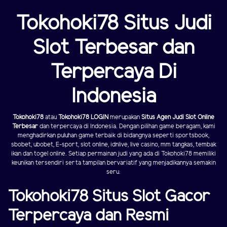
Tokohoki78 Situs Judi
Slot Terbesar dan
Terpercaya Di
Indonesia
Tokohoki78
atau
Tokohoki78 LOGIN
merupakan
Situs Agen Judi Slot Online
Terbesar
dan terpercaya di Indonesia. Dengan pilihan game beragam, kami
menghadirkan puluhan game terbaik di bidangnya seperti sportsbook,
sbobet, ubobet, E-sport, slot online, idnlive, live casino, mm tangkas, tembak
ikan dan togel online. Setiap permainan judi yang ada di Tokohoki78 memiliki
keunikan tersendiri serta tampilan bervariatif yang menjadikannya semakin
seru.
Tokohoki78 Situs Slot Gacor
Terpercaya dan Resmi