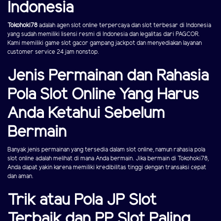
Indonesia
Tokohoki78
adalah agen slot online terpercaya dan slot terbesar di Indonesia
yang sudah memiliki lisensi resmi di Indonesia dan legalitas dari PAGCOR.
Kami memiliki game slot gacor gampang jackpot dan menyediakan layanan
customer service 24 jam nonstop.
Jenis Permainan dan Rahasia
Pola Slot Online Yang Harus
Anda Ketahui Sebelum
Bermain
Banyak jenis permainan yang tersedia dalam slot online, namun rahasia pola
slot online adalah melihat di mana Anda bermain. Jika bermain di Tokohoki78,
Anda dapat yakin karena memiliki kredibilitas tinggi dengan transaksi cepat
dan aman.
Trik atau Pola JP Slot
Terbaik dan PP Slot Paling