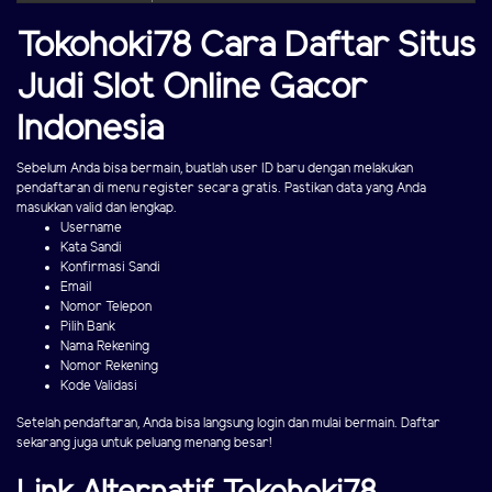
Tokohoki78 Cara Daftar Situs
Judi Slot Online Gacor
Indonesia
Sebelum Anda bisa bermain, buatlah user ID baru dengan melakukan
pendaftaran di menu register secara gratis. Pastikan data yang Anda
masukkan valid dan lengkap.
Username
Kata Sandi
Konfirmasi Sandi
Email
Nomor Telepon
Pilih Bank
Nama Rekening
Nomor Rekening
Kode Validasi
Setelah pendaftaran, Anda bisa langsung login dan mulai bermain. Daftar
sekarang juga untuk peluang menang besar!