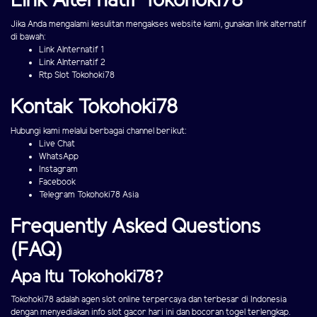
Link Alternatif Tokohoki78
Jika Anda mengalami kesulitan mengakses website kami, gunakan link alternatif
di bawah:
Link Alnternatif 1
Link Alnternatif 2
Rtp Slot Tokohoki78
Kontak Tokohoki78
Hubungi kami melalui berbagai channel berikut:
Live Chat
WhatsApp
Instagram
Facebook
Telegram Tokohoki78 Asia
Frequently Asked Questions
(FAQ)
Apa Itu Tokohoki78?
Tokohoki78 adalah agen slot online terpercaya dan terbesar di Indonesia
dengan menyediakan info slot gacor hari ini dan bocoran togel terlengkap.